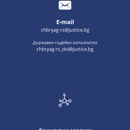
E-mail
chbryag-rs@justice.bg
Държавен съдебен изпълнител
chbryag-rs_dsi@justice.bg