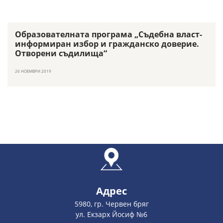
Образователната програма „Съдебна власт-
информиран избор и гражданско доверие.
Отворени съдилища“
26 НОЕМВРИ 2019
Адрес
5980, гр. Червен бряг
ул. Екзарх Йосиф №6