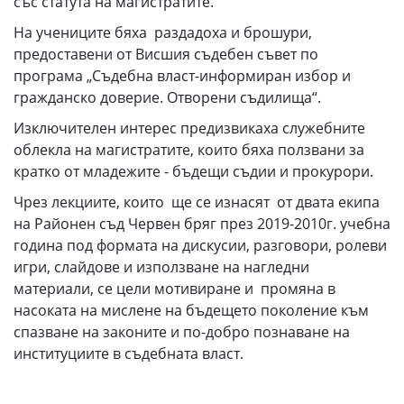
със статута на магистратите.
На учениците бяха раздадоха и брошури,
предоставени от Висшия съдебен съвет по
програма „Съдебна власт-информиран избор и
гражданско доверие. Отворени съдилища“.
Изключителен интерес предизвикаха служебните
облекла на магистратите, които бяха ползвани за
кратко от младежите - бъдещи съдии и прокурори.
Чрез лекциите, които ще се изнасят от двата екипа
на Районен съд Червен бряг през 2019-2010г. учебна
година под формата на дискусии, разговори, ролеви
игри, слайдове и използване на нагледни
материали, се цели мотивиране и промяна в
насоката на мислене на бъдещето поколение към
спазване на законите и по-добро познаване на
институциите в съдебната власт.