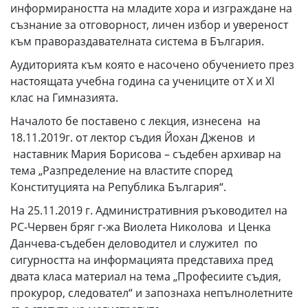
информираността на младите хора и изграждане на
съзнание за отговорност, личен избор и увереност
към правораздавателната система в България.
Аудиторията към която е насочено обучението през
настоящата учебна година са учениците от X и XI
клас на Гимназията.
Началото бе поставено с лекция, изнесена на
18.11.2019г. от лектор съдия Йохан Дженов и
наставник Мария Борисова – съдебен архивар на
тема „Разпределение на властите според
Конституцията на Република България“.
На 25.11.2019 г. Административния ръководител на
РС-Червен бряг г-жа Виолета Николова и Ценка
Данчева-съдебен деловодител и служител по
сигурността на информацията представиха пред
двата класа материал на тема „Професиите съдия,
прокурор, следовател“ и запознаха непълнолетните