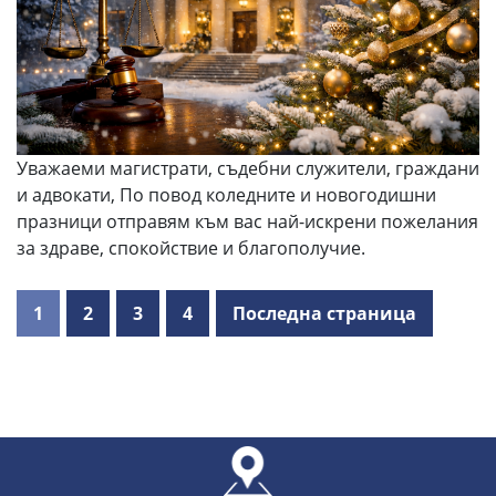
Уважаеми магистрати, съдебни служители, граждани
и адвокати, По повод коледните и новогодишни
празници отправям към вас най-искрени пожелания
за здраве, спокойствие и благополучие.
1
2
3
4
Последна страница