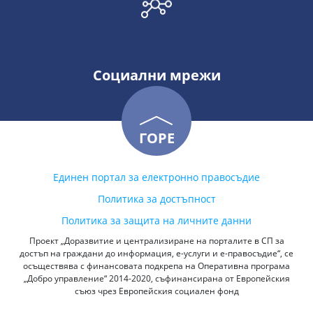
Социални мрежи
ГОРЕ
Единен портал за електронно правосъдие
Политика за достъпност
Политика за защита на личните данни
Проект „Доразвитие и централизиране на порталите в СП за
достъп на граждани до информация, е-услуги и е-правосъдие“, се
осъществява с финансовата подкрепа на Оперативна програма
„Добро управление“ 2014-2020, съфинансирана от Европейския
съюз чрез Европейския социален фонд