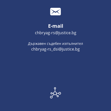
E-mail
chbryag-rs@justice.bg
Държавен съдебен изпълнител
chbryag-rs_dsi@justice.bg