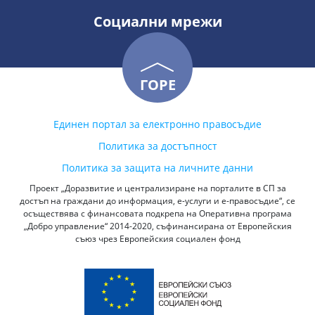
Социални мрежи
ГОРЕ
Единен портал за електронно правосъдие
Политика за достъпност
Политика за защита на личните данни
Проект „Доразвитие и централизиране на порталите в СП за
достъп на граждани до информация, е-услуги и е-правосъдие“, се
осъществява с финансовата подкрепа на Оперативна програма
„Добро управление“ 2014-2020, съфинансирана от Европейския
съюз чрез Европейския социален фонд